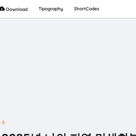
Tipography
ShortCodes
Download
홈