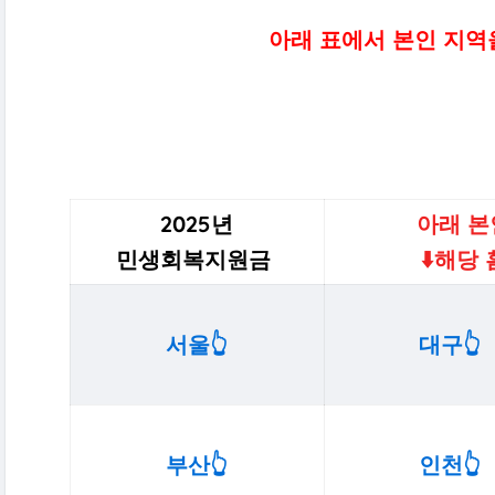
아래 표에서 본인 지역
2025년
아래 본
민생회복지원금
⬇️해당
서울👆️
대구👆️
부산👆️
인천👆️