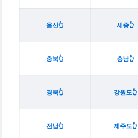
울산👆️
세종👆️
충북👆️
충남👆️
경북👆️
강원도👆️
전남👆️
제주도👆️