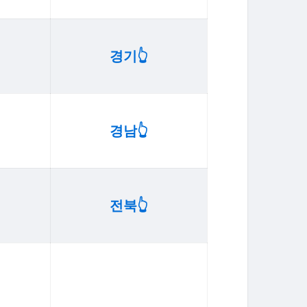
경기👆️
경남👆️
전북👆️